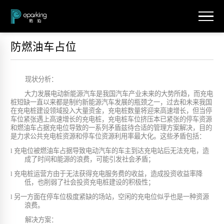
防燃油车占位
现状分析：
大力发展电动新能源汽车是我国汽车产业未来的大势所趋，而充电
桩短缺一直以来都是制约新能源汽车发展的瓶颈之一，过去和未来我国
在充电桩建设领域投入大量资金，充电桩数量将迎来高速增长，但当停
车位紧张遇上高速增长的充电桩，充电桩车位挤压本已紧张的停车资源
和燃油车占据充电位导致的一系列矛盾兹待合适的管理方案解决，目的
是力求公共充电桩资源和停车位资源利用率最大化。这些矛盾包括：
l
充电位被燃油车占据导致电动汽车的车主到达充电站后无法充电，造
成了时间和能源的浪费，可能引发社会矛盾；
l
充电桩运营方由于无法获得充电服务费的收益，造成投资收益率降
低，也削弱了社会投资充电桩建设的积极性；
l
另一方面在停车位极度紧缺的场站，空闲的充电位似乎也是一种资源
浪费。
解决方案：