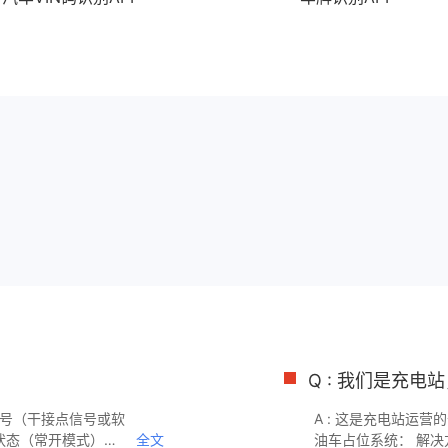
？
Q : 我们是充
信号（干接点信号或软
A : 这是充电站运
状态（常开模式），
全文
油车占位系统： 解决