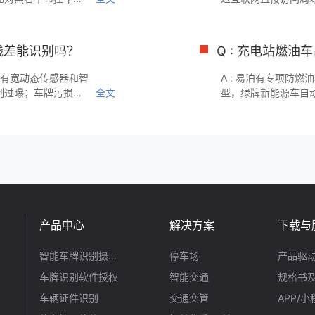
事故处理快速录入当
有设备支持批量配置
。移动端SDK支持
推送固件升级无需到
/5G实时上传至指挥
备离线或异常识别自
线差能识别吗？
Q : 充电站燃油
幅降低运维成本。
夜间有宽动态传感器和智
A : 易泊有专项防
制过曝；车牌污损模
全文
型，绿牌新能源车自
-400像素宽度范围的
场。可选配视觉车位
常工作。
用。该方案已在国内
和运营收益。
产品中心
解决方案
下载与
智能车牌识别摄像机
停车场
产品驱
车牌识别软件授权
智能交通
规格书
车辆证件识别
交通交管
APP/