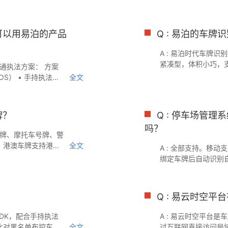
BA系统、视频监控
充电站区域的车牌，判
或HTTP接口集
地锁或道闸，拒绝燃
牌车辆，自动放行至
法可以用易泊的产品
Q : 易泊的车
安装视觉车位锁，新
A : 易泊时代车牌
紧凑型，体积小巧，支
交通执法方案： 方案
景）；慧号通系列（
iOS） • 手持执法终
全文
体，即装即用）；1
机（车载/固定式）
支持2-8米远距离，
别引擎，出厂前经过
牌？
Q : 停车场管
吗？
号牌、摩托车号牌、警
。港澳车牌支持港
全文
A : 全部支持。移
制版车牌识别产品，
绑定车牌后自动识别
惠券和系统管理员手
感支付。收费规则可
包年套餐等多种方式
Q : 易云时空平
别SDK，配合手持执法
A : 易云时空平台
比对黑名单布控车
全文
过互联网直接访问局