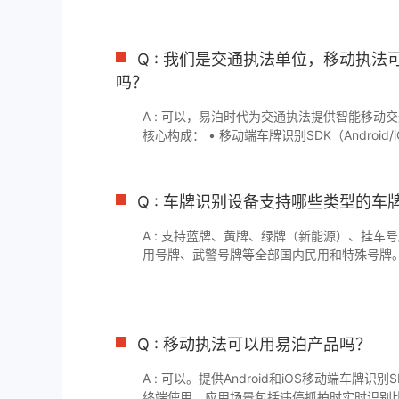
保障消防通道畅通。同时支持与门禁系统、楼宇
系统、对讲系统等联动对接，通过标准SDK接口
成。
Q : 我们是交通执法单位，移动执
吗？
A : 可以，易泊时代为交通执法提供智能移动
核心构成： • 移动端车牌识别SDK（Android/
端（PDA/智能手机） • 可选配套车牌识别相
Q : 车牌识别设备支持哪些类型的车
A : 支持蓝牌、黄牌、绿牌（新能源）、挂车
用号牌、武警号牌等全部国内民用和特殊号牌
牌、澳牌、香港澳门本地牌。还推出了泰国定
其他海外车牌可协商定制开发。
Q : 移动执法可以用易泊产品吗？
A : 可以。提供Android和iOS移动端车牌识
终端使用。应用场景包括违停抓拍时实时识别