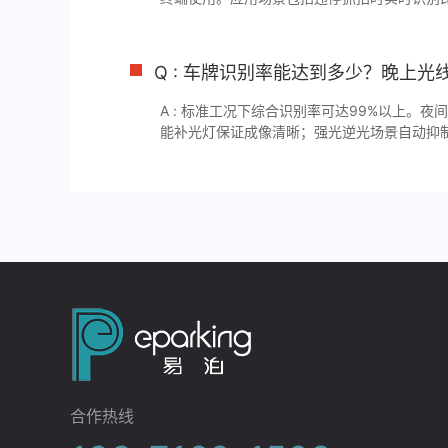
辆、路面临检快速核查是否逾期未检或套牌、
事车辆信息、针对喷涂污损号牌有专项识别算法
纯离线识别无网络也能工作，识别数据支持4G
Q : 车牌识别率能达到多少？晚上光
中心。
A : 标准工况下综合识别率可达99%以上。
能补光灯保证成像清晰；强光逆光场景自动抑
糊有超分辨率重建和AI去噪算法处理；支持60
大角度识别；防护等级IP65以上，雨雪天气正
合作热线