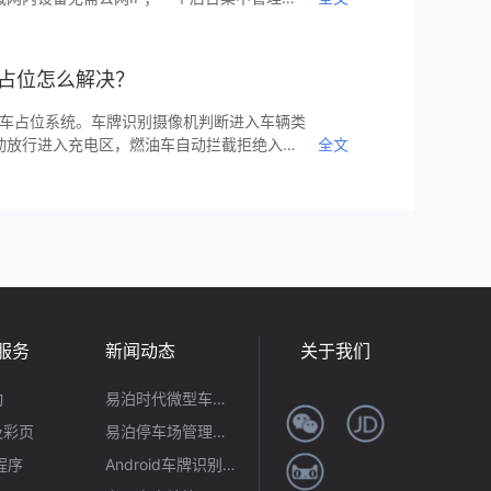
；实时监控设备在线状态和识别率；远程批量
场；自动统计识别量和识别率等运维数据；设
动告警通知。一个平台可管理数百台设备，大
车占位怎么解决？
燃油车占位系统。车牌识别摄像机判断进入车辆类
动放行进入充电区，燃油车自动拦截拒绝入
全文
锁，新能源车识别后自动降锁，燃油车无法使
多个专用充电站落地，有效提升充电桩利用率
服务
新闻动态
关于我们
动
易泊时代微型车牌识别模组：小体积大能量，引领嵌入式识别新潮流
及彩页
易泊停车场管理系统：不止合规开票，更是智慧运营全场景解决方案
小程序
Android车牌识别首选！易泊时代让移动识牌高效又便捷