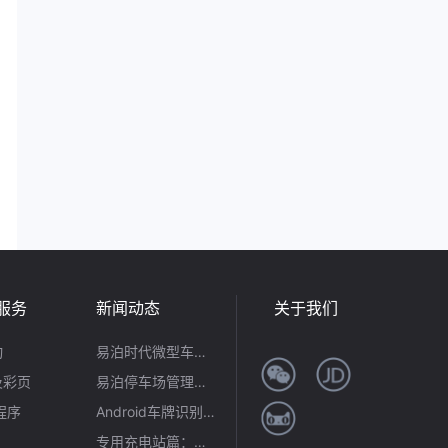
服务
新闻动态
关于我们
动
易泊时代微型车牌识别模组：小体积大能量，引领嵌入式识别新潮流
及彩页
易泊停车场管理系统：不止合规开票，更是智慧运营全场景解决方案
小程序
Android车牌识别首选！易泊时代让移动识牌高效又便捷
专用充电站篇：易泊时代智能方案破解“占位困局”，筑牢充电自由防线