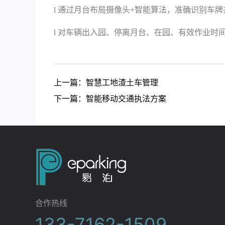
l
通过月台布局摄像头
+智能算法，准确识别车
l
对车辆出入园、停离月台、在园、有效作业时
上一篇：
智慧工地渣土车管理
下一篇：
智能移动交通执法方案
合作热线
133-7162-1509