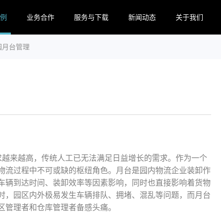
例
业务合作
服务与下载
新闻动态
关于我们
园月台管理
求越来越高，传统人工已无法满足日益增长的需求。作为一个
物流过程中不可或缺的枢纽角色。
月台是园内物流企业装卸作
车辆到达时间、装卸效率等因素影响，同时也直接影响着货物
时，园区内外极易发生车辆排队、拥堵、混乱等问题，而月台
区管理者和仓库管理者备感头痛。