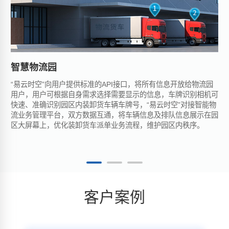
智慧物流园
智
“易云时空”向用户提供标准的API接口，将所有信息开放给物流园
易
用户，用户可根据自身需求选择需要显示的信息，车牌识别相机可
通
快速、准确识别园区内装卸货车辆车牌号，“易云时空”对接智能物
实
流业务管理平台，双方数据互通，将车辆信息及排队信息展示在园
视
区大屏幕上，优化装卸货车派单业务流程，维护园区内秩序。
地
充
客户案例